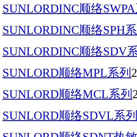
SUNLORDINC顺络SW
SUNLORDINC顺络SPH
SUNLORDINC顺络SD
SUNLORD顺络MPL系列
2
SUNLORD顺络MCL系列
SUNLORD顺络SDVL
SUNLORD顺络SDNT