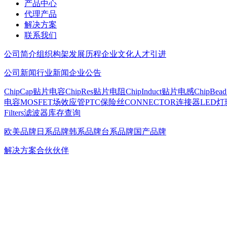
产品中心
代理产品
解决方案
联系我们
公司简介
组织构架
发展历程
企业文化
人才引进
公司新闻
行业新闻
企业公告
ChipCap贴片电容
ChipRes贴片电阻
ChipInduct贴片电感
ChipBe
电容
MOSFET场效应管
PTC保险丝
CONNECTOR连接器
LED灯
Filters滤波器
库存查询
欧美品牌
日系品牌
韩系品牌
台系品牌
国产品牌
解决方案
合伙伙伴