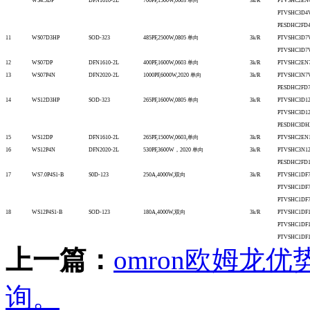
WS4.5DP
DFN1610-2L
700PF,1500W,0603 单向
3k/R
PTVSHC2EN
PTVSHC3D4
PESDHC2FD
11
WS07D3HP
SOD-323
485PF,2500W,0805 单向
3k/R
PTVSHC3D7
PTVSHC3D7
12
WS07DP
DFN1610-2L
400PF,1600W,0603 单向
3k/R
PTVSHC2EN
13
WS07P4N
DFN2020-2L
1000PF,6000W,2020 单向
3k/R
PTVSHC3N7
PESDHC2FD
14
WS12D3HP
SOD-323
265PF,1600W,0805 单向
3k/R
PTVSHC3D1
PTVSHC3D1
PESDHC3DH
15
WS12DP
DFN1610-2L
265PF,1500W,0603,单向
3k/R
PTVSHC2EN
16
WS12P4N
DFN2020-2L
530PF,3600W，2020 单向
3k/R
PTVSHC3N1
PESDHC2FD
17
WS7.0P4S1-B
S0D-123
250A,4000W,双向
3k/R
PTVSHC1DF
PTVSHC1DF
PTVSHC1DF
18
WS12P4S1-B
SOD-123
180A,4000W,双向
3k/R
PTVSHC1DF
PTVSHC1DF
PTVSHC1DF
上一篇：
omron欧姆龙
询。