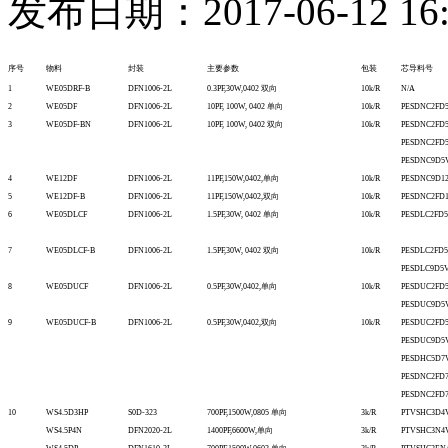
发布日期：2017-06-12 16:
序号
物料
封装
主要参数
包装
芯导料号
1
WE05DRF-B
DFN1006-2L
0.3PF,30W,0402 双向
10k/R
N/A
2
WE05DF
DFN1006-2L
10PF, 100W, 0402 单向
10k/R
PESDNC2FD
3
WE05DF-BN
DFN1006-2L
10PF, 100W, 0402 双向
10k/R
PESDNC2FD
PESDNC2FD
PESDNC9D5
4
WE12DF
DFN1006-2L
11PF,150W,0402,单向
10k/R
PESDNC9D1
5
WE12DF-B
DFN1006-2L
11PF,150W,0402,双向
10k/R
PESDNC2FD
6
WE05DLCF
DFN1006-2L
1.5PF,30W, 0402 单向
10k/R
PESDLC2FD
7
WE05DLCF-B
DFN1006-2L
1.5PF,30W, 0402 双向
10k/R
PESDLC2FD
PESDLC9D5
8
WE05DUCF
DFN1006-2L
0.5PF,30W,0402,单向
10k/R
PESDUC2FD
PESDUC9D5
9
WE05DUCF-B
DFN1006-2L
0.5PF,30W,0402,双向
10k/R
PESDUC2FD
PESDUC9D5
PESDHC5D7
PESDNC2FD
PESDNC2FD
10
WS4.5D3HP
S0D-323
700PF,1500W,0805 单向
3k/R
PTVSHC3D4
WS4.5P4N
DFN2020-2L
1400PF,6600W,单向
3k/R
PTVSHC3N4